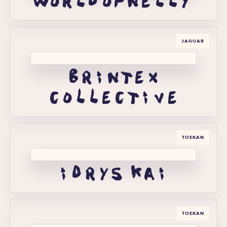
worldofnelly
JAGUAR
brintex
collective
TOEKAN
idrys kai
TOEKAN