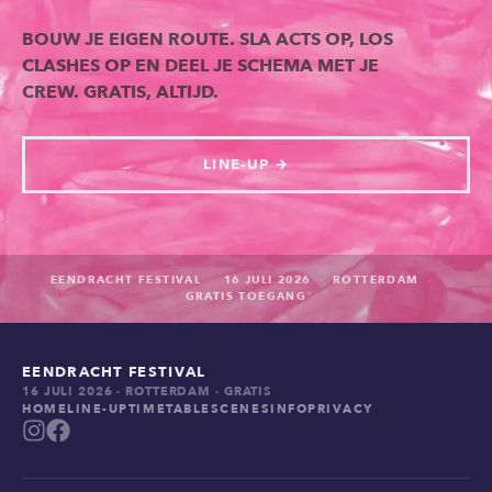
BOUW JE EIGEN ROUTE. SLA ACTS OP, LOS
CLASHES OP EN DEEL JE SCHEMA MET JE
CREW. GRATIS, ALTIJD.
LINE-UP →
EENDRACHT FESTIVAL
·
16 JULI 2026
·
ROTTERDAM
·
GRATIS TOEGANG
EENDRACHT FESTIVAL
16 JULI 2026 · ROTTERDAM · GRATIS
HOME
LINE-UP
TIMETABLE
SCENES
INFO
PRIVACY