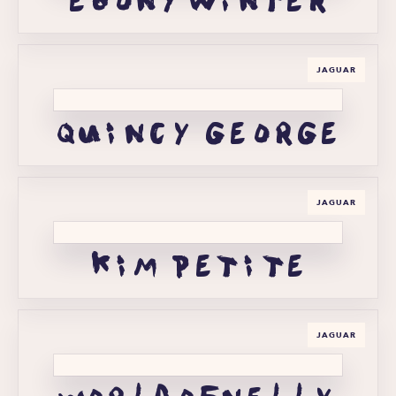
ebony winter
JAGUAR
quincy george
JAGUAR
kim petite
JAGUAR