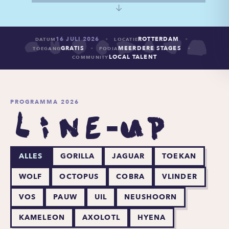
↓
·
·
16 JULI 2026
ROTTERDAM
DATUM
LOCATIE
·
·
GRATIS
MEERDERE STAGES
TOEGANG
PODIA
LOCAL TALENT
COMMUNITY
PROGRAMMA 2026
line
-
up
ALLES
GORILLA
JAGUAR
TOEKAN
WOLF
OCTOPUS
COBRA
VLINDER
VOS
PAUW
UIL
NEUSHOORN
KAMELEON
AXOLOTL
HYENA