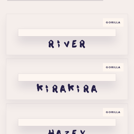
GORILLA
river
GORILLA
kirakira
GORILLA
hazey