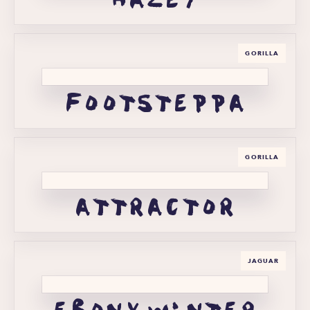
GORILLA
footsteppa
GORILLA
attractor
JAGUAR